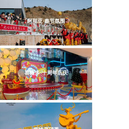
阿那亚·春节氛围
喜隆多·十周年店庆