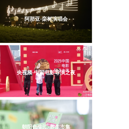
阿那亚·栾树演唱会
央视频·中国电影导演之夜
朝阳合生汇·养生市集