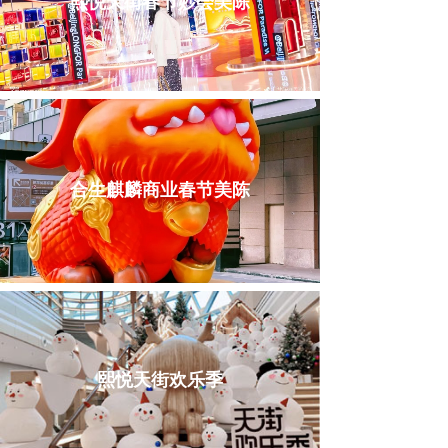
熙悦天街春节妙会美陈
合生麒麟商业春节美陈
熙悦天街欢乐季