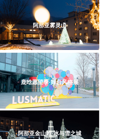
阿那亚雾灵山
鹿晗愿望季·舞台风格展
阿那亚金山岭·冰与雪之城