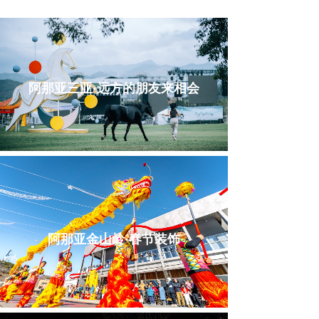
CASE
阿那亚三亚·远方的朋友来相会
阿那亚金山岭·春节装饰