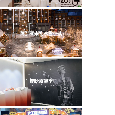
阿那亚崇礼冰雪小镇
鹿晗愿望季