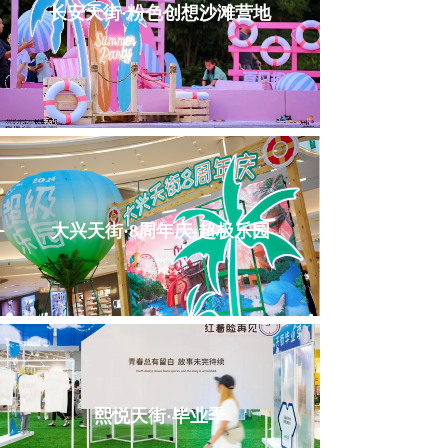
长安天街·粉色创想沙滩营地
大兴天街·8周年庆-超极乐园
熙悦天街·毕业季