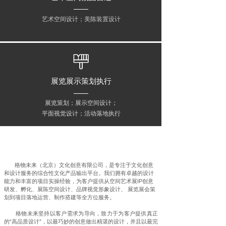
艺术空间设计；美陈装置设计
展览展示策划执行
展览策划；展示空间设计；
平面视觉设计；活动落地执行
关于
ABOUT US
格物未来（北京）文化创意有限公司，是专注于文化创意
和设计服务的综合性文化产品输出平台。我们拥有卓越的设计
能力和丰富的项目实操经验，为客户提供从空间艺术展IP创意
研发、孵化、展陈空间设计、品牌视觉形象设计、 展览展会策
划到项目落地运营、制作搭建等全方位服务。
格物未来坚持以客户需求为导向，致力于为客户提供真正
的“高品质设计”，以最巧妙的创意做出精湛的设计，并且以最完