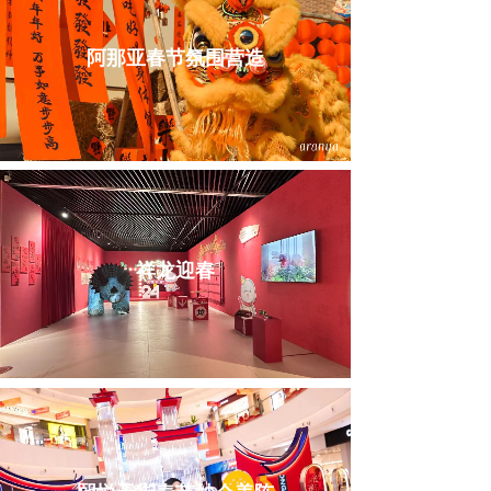
阿那亚春节氛围营造
祥龙迎春