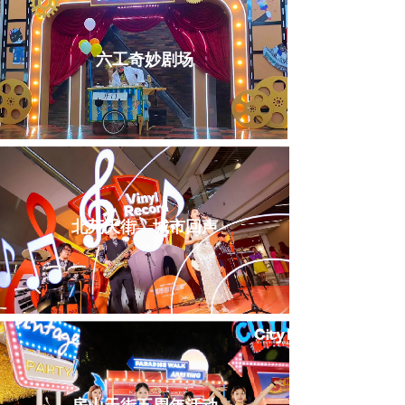
六工奇妙剧场
北苑天街—城市回声