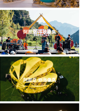
阿那亚·丰收趣集
阿那亚·妳当像鸟