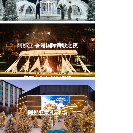
阿那亚·香港国际诗歌之夜
美陈方案效果图集锦
阿那亚崇礼·冰场