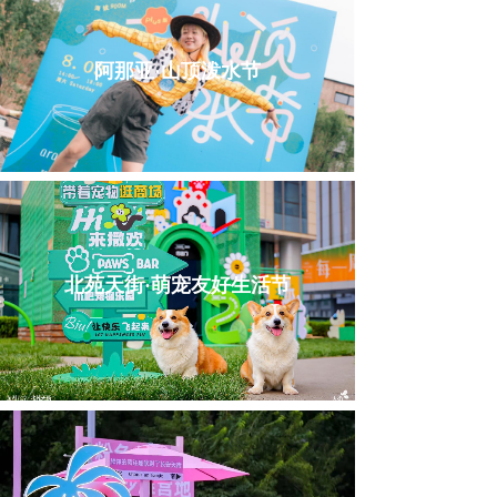
阿那亚·山顶泼水节
北苑天街·萌宠友好生活节