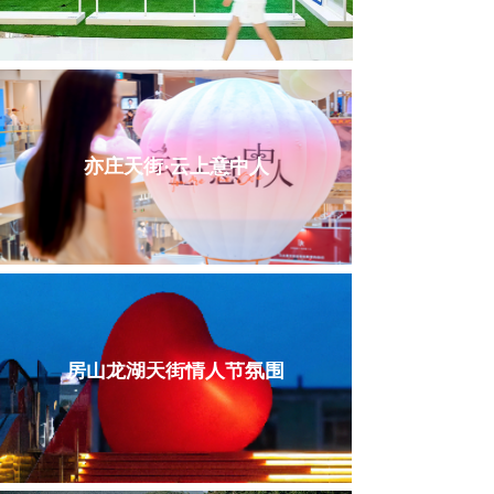
亦庄天街·云上意中人
房山龙湖天街情人节氛围