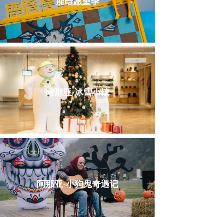
鹿晗愿望季
阿那亚·冰雪小镇
阿那亚·小狗鬼奇遇记