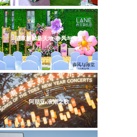
望京麒麟新天地·春风与海棠
阿那亚·浪潮之歌