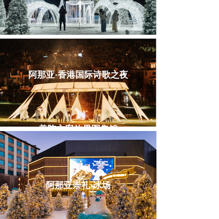
阿那亚·香港国际诗歌之夜
美陈方案效果图集锦
阿那亚崇礼·冰场