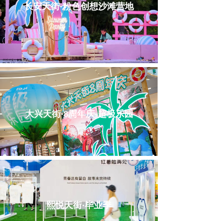
长安天街·粉色创想沙滩营地
大兴天街·8周年庆-超极乐园
熙悦天街·毕业季