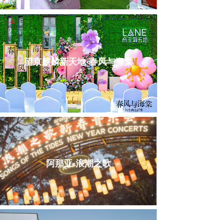
望京麒麟新天地·春风与海棠
阿那亚·浪潮之歌