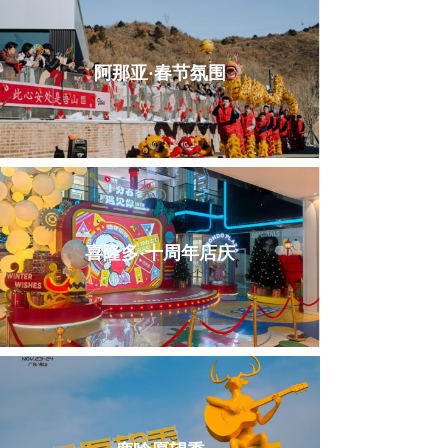
阿那亚·春节氛围
喜隆多·十周年店庆