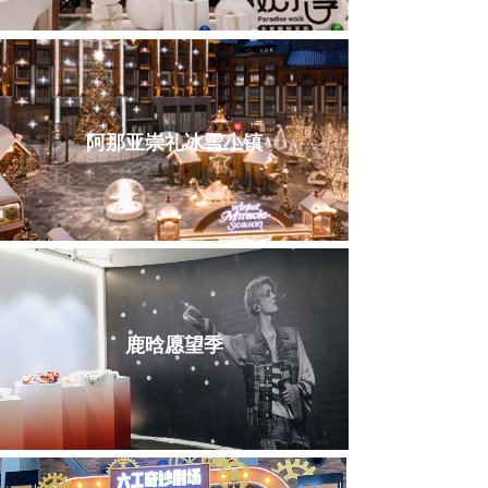
阿那亚崇礼冰雪小镇
鹿晗愿望季