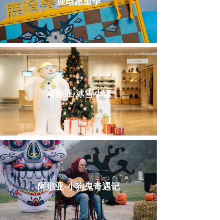
鹿晗愿望季
阿那亚·冰雪小镇
阿那亚·小狗鬼奇遇记