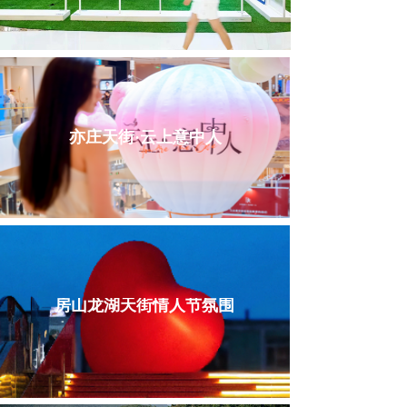
亦庄天街·云上意中人
房山龙湖天街情人节氛围