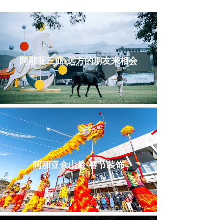
CASE
阿那亚三亚·远方的朋友来相会
阿那亚金山岭·春节装饰