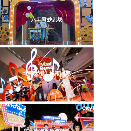
六工奇妙剧场
北苑天街—城市回声