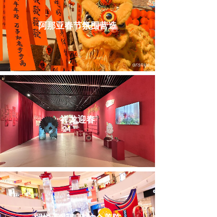
阿那亚春节氛围营造
祥龙迎春