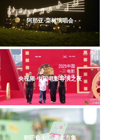
阿那亚·栾树演唱会
央视频·中国电影导演之夜
朝阳合生汇·养生市集