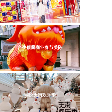
熙悦天街春节妙会美陈
合生麒麟商业春节美陈
熙悦天街欢乐季