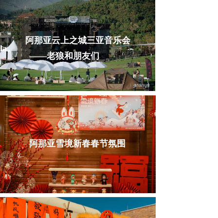
阿那亚云上之城三亚音乐会
la。
——老狼和朋友们
阿那亚雪境新春春节氛围