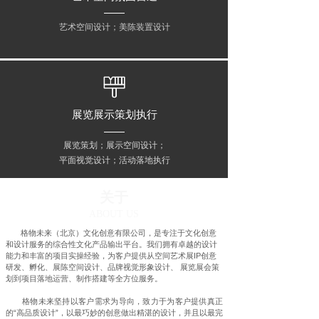
艺术空间设计；美陈装置设计
展览展示策划执行
展览策划；展示空间设计；
平面视觉设计；活动落地执行
关于
ABOUT US
格物未来（北京）文化创意有限公司，是专注于文化创意
和设计服务的综合性文化产品输出平台。我们拥有卓越的设计
能力和丰富的项目实操经验，为客户提供从空间艺术展IP创意
研发、孵化、展陈空间设计、品牌视觉形象设计、 展览展会策
划到项目落地运营、制作搭建等全方位服务。
格物未来坚持以客户需求为导向，致力于为客户提供真正
的“高品质设计”，以最巧妙的创意做出精湛的设计，并且以最完