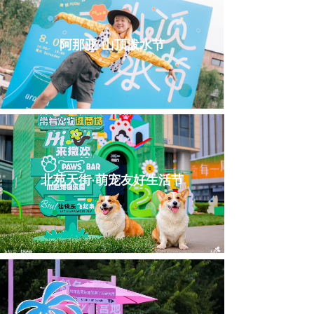
阿那亚·山顶泼水节
北苑天街·萌宠友好生活节