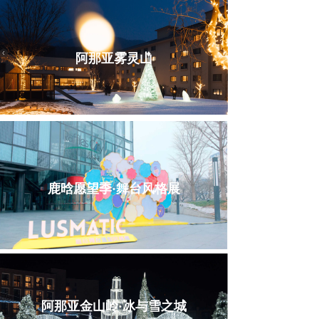
阿那亚雾灵山
鹿晗愿望季·舞台风格展
阿那亚金山岭·冰与雪之城