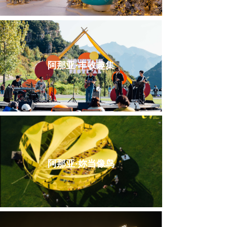
阿那亚·丰收趣集
阿那亚·妳当像鸟