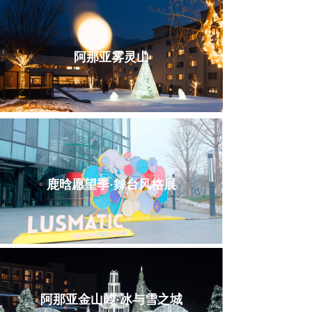
阿那亚雾灵山
鹿晗愿望季·舞台风格展
阿那亚金山岭·冰与雪之城