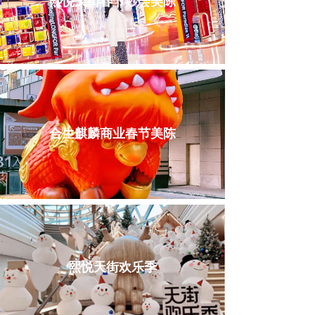
熙悦天街春节妙会美陈
合生麒麟商业春节美陈
熙悦天街欢乐季