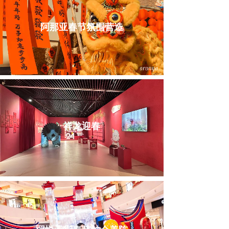
阿那亚春节氛围营造
祥龙迎春