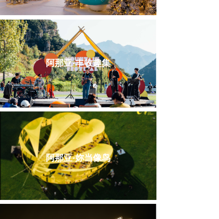
阿那亚·丰收趣集
阿那亚·妳当像鸟