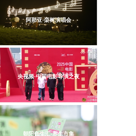
阿那亚·栾树演唱会
央视频·中国电影导演之夜
朝阳合生汇·养生市集