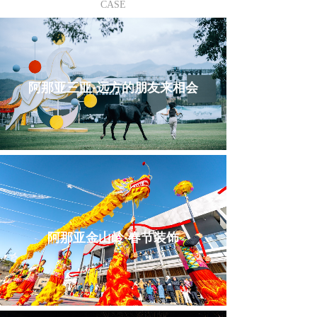
CASE
阿那亚三亚·远方的朋友来相会
阿那亚金山岭·春节装饰