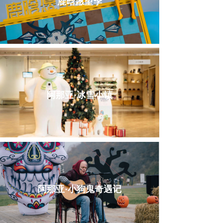
鹿晗愿望季
阿那亚·冰雪小镇
阿那亚·小狗鬼奇遇记