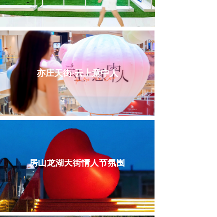
亦庄天街·云上意中人
房山龙湖天街情人节氛围