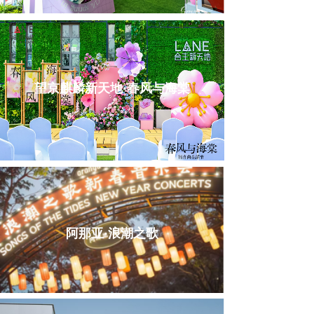
望京麒麟新天地·春风与海棠
阿那亚·浪潮之歌