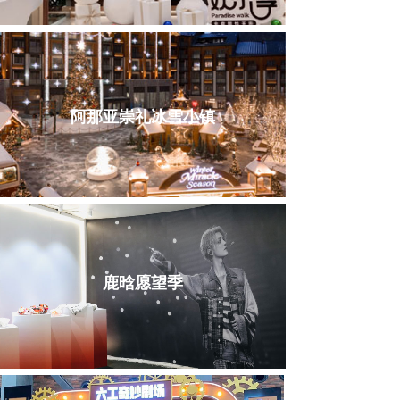
阿那亚崇礼冰雪小镇
鹿晗愿望季