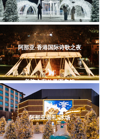
阿那亚·香港国际诗歌之夜
美陈方案效果图集锦
阿那亚崇礼·冰场