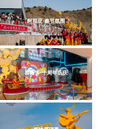
阿那亚·春节氛围
喜隆多·十周年店庆