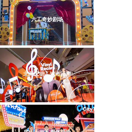
六工奇妙剧场
北苑天街—城市回声