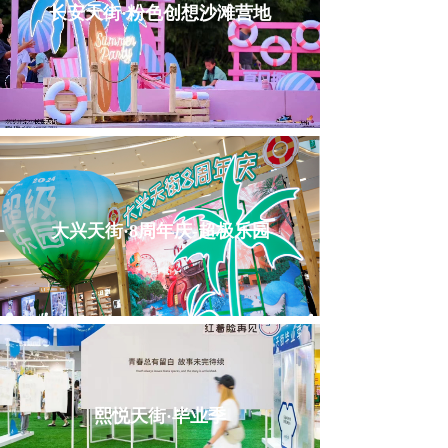
长安天街·粉色创想沙滩营地
大兴天街·8周年庆-超极乐园
熙悦天街·毕业季