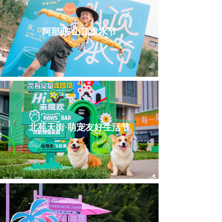
阿那亚·山顶泼水节
北苑天街·萌宠友好生活节