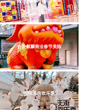
熙悦天街春节妙会美陈
合生麒麟商业春节美陈
熙悦天街欢乐季