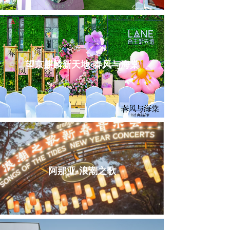
望京麒麟新天地·春风与海棠
阿那亚·浪潮之歌