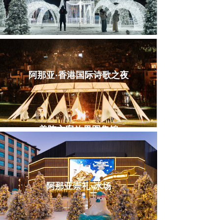
阿那亚·香港国际诗歌之夜
美陈方案效果图集锦
阿那亚崇礼·冰场