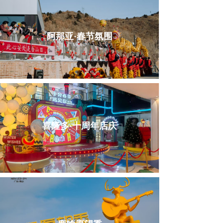
阿那亚·春节氛围
喜隆多·十周年店庆