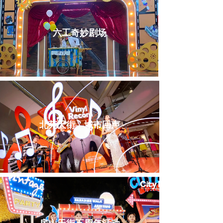
六工奇妙剧场
北苑天街—城市回声