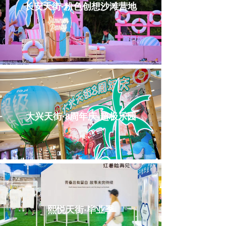
长安天街·粉色创想沙滩营地
大兴天街·8周年庆-超极乐园
熙悦天街·毕业季