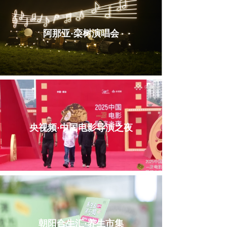
阿那亚·栾树演唱会
央视频·中国电影导演之夜
朝阳合生汇·养生市集