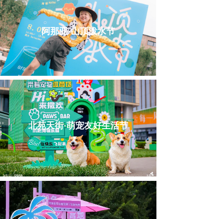
阿那亚·山顶泼水节
北苑天街·萌宠友好生活节