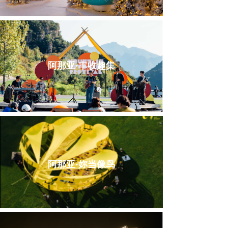
阿那亚·丰收趣集
阿那亚·妳当像鸟