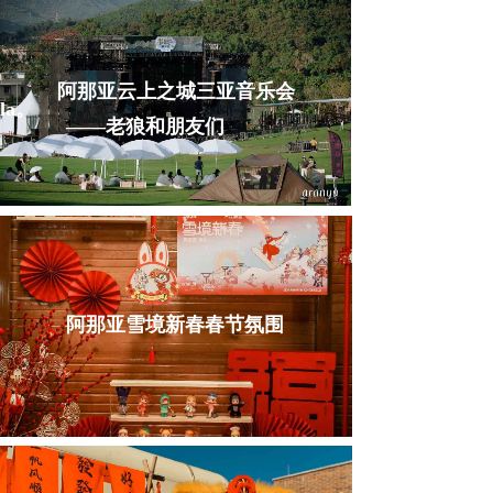
阿那亚云上之城三亚音乐会
la。
——老狼和朋友们
阿那亚雪境新春春节氛围