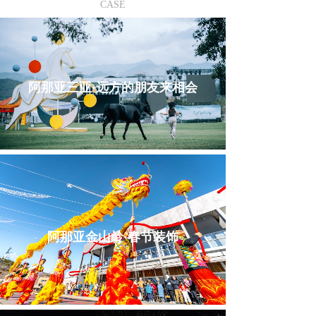
CASE
阿那亚三亚·远方的朋友来相会
阿那亚金山岭·春节装饰