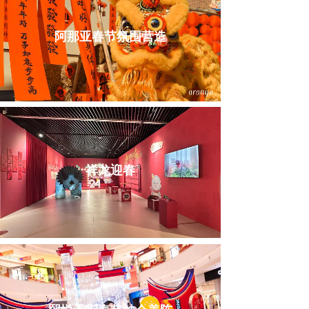
阿那亚春节氛围营造
祥龙迎春