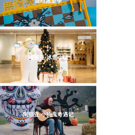
鹿晗愿望季
阿那亚·冰雪小镇
阿那亚·小狗鬼奇遇记