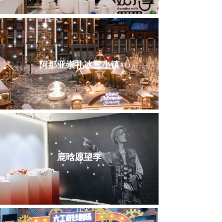
阿那亚崇礼冰雪小镇
鹿晗愿望季