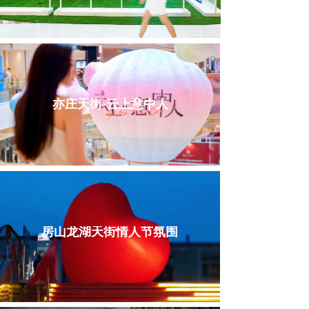
亦庄天街·云上意中人
房山龙湖天街情人节氛围