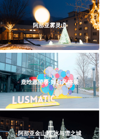
阿那亚雾灵山
鹿晗愿望季·舞台风格展
阿那亚金山岭·冰与雪之城